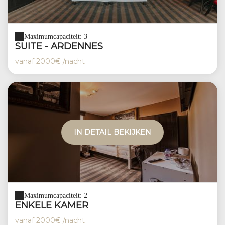
Maximumcapaciteit: 3
SUITE - ARDENNES
vanaf
2000€
/nacht
IN DETAIL BEKIJKEN
Maximumcapaciteit: 2
ENKELE KAMER
vanaf
2000€
/nacht