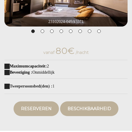
23102024-049A5571
80€
vanaf
/nacht
Maximumcapaciteit:
2
Bevestiging :
Onmiddellijk
Tweepersoonsbed(den) :
1
RESERVEREN
BESCHIKBAARHEID