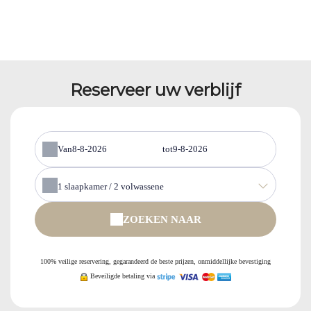
Reserveer uw verblijf
Van
tot
1
slaapkamer /
2
volwassene
ZOEKEN NAAR
100% veilige reservering, gegarandeerd de beste prijzen, onmiddellijke bevestiging
Beveiligde betaling via