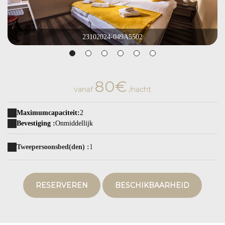
23102024-049A5502
80€
vanaf
/nacht
Maximumcapaciteit:
2
Bevestiging :
Onmiddellijk
Tweepersoonsbed(den) :
1
RESERVEREN
BESCHIKBAARHEID