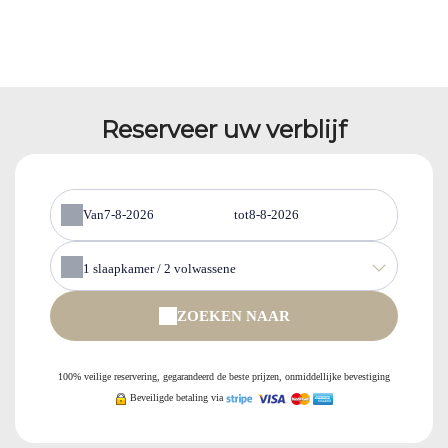
Reserveer uw verblijf
Van
tot
1
slaapkamer /
2
volwassene
ZOEKEN NAAR
100% veilige reservering, gegarandeerd de beste prijzen, onmiddellijke bevestiging
Beveiligde betaling via