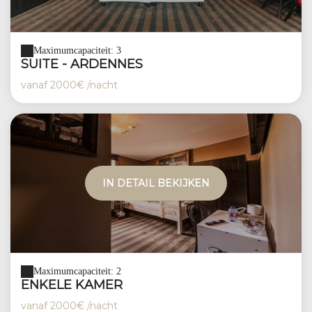
Maximumcapaciteit: 3
SUITE - ARDENNES
vanaf
2000€
/nacht
IN DETAIL BEKIJKEN
Maximumcapaciteit: 2
ENKELE KAMER
vanaf
2000€
/nacht