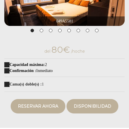
049A5581
80€
del
/noche
Capacidad máxima:
2
Confirmación :
Inmediato
Cama(s) doble(s) :
1
RESERVAR AHORA
DISPONIBILIDAD