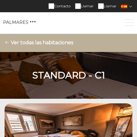
Contacto
Llamar
Llamar
PALMARES
Ver todas las habitaciones
STANDARD - C1