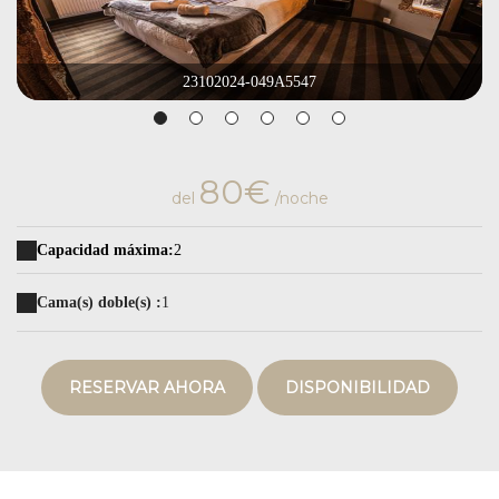
23102024-049A5547
80€
del
/noche
Capacidad máxima:
2
Cama(s) doble(s) :
1
RESERVAR AHORA
DISPONIBILIDAD