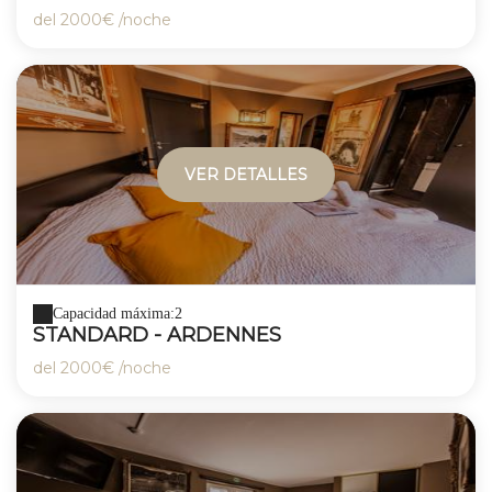
del
2000€
/noche
VER DETALLES
Capacidad máxima:2
STANDARD - ARDENNES
del
2000€
/noche