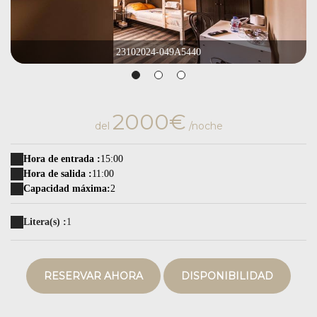
23102024-049A5440
2000€
del
/noche
Hora de entrada :
15:00
Hora de salida :
11:00
Capacidad máxima:
2
Litera(s) :
1
RESERVAR AHORA
DISPONIBILIDAD