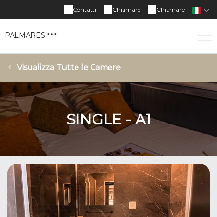
Contatti
Chiamare
Chiamare
PALMARES
Visualizza Tutte le Camere
SINGLE - A1