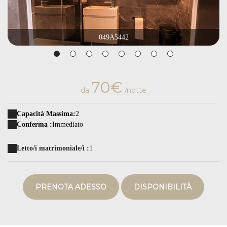
049A5442
70€
da
/notte
Capacità Massima:
2
Conferma :
Immediato
Letto/i matrimoniale/i :
1
PRENOTA ADESSO
DISPONIBILITÀ