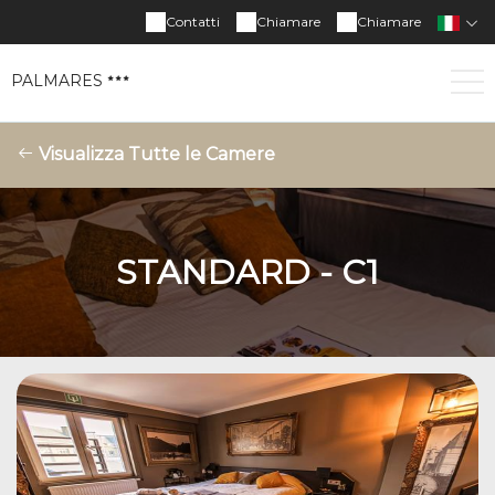
Contatti
Chiamare
Chiamare
PALMARES
Visualizza Tutte le Camere
STANDARD - C1