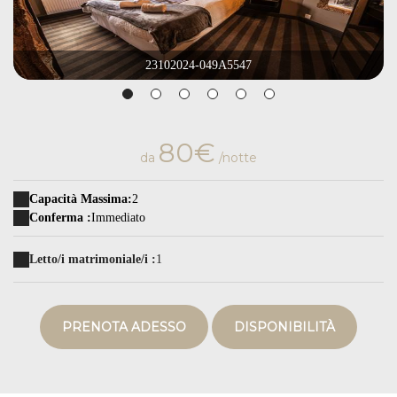
23102024-049A5547
80€
da
/notte
Capacità Massima:
2
Conferma :
Immediato
Letto/i matrimoniale/i :
1
PRENOTA ADESSO
DISPONIBILITÀ