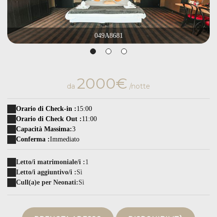
049A8681
2000€
da
/notte
Orario di Check-in :
15:00
Orario di Check Out :
11:00
Capacità Massima:
3
Conferma :
Immediato
Letto/i matrimoniale/i :
1
Letto/i aggiuntivo/i :
Sì
Cull(a)e per Neonati:
Sì