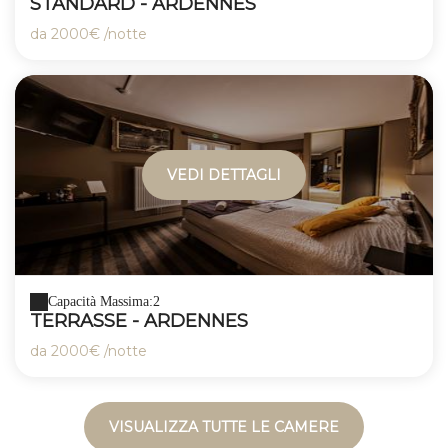
STANDARD - ARDENNES
da
2000€
/notte
VEDI DETTAGLI
Capacità Massima:2
TERRASSE - ARDENNES
da
2000€
/notte
VISUALIZZA TUTTE LE CAMERE