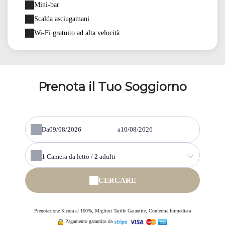
Mini-bar
Scalda asciugamani
Wi-Fi gratuito ad alta velocità
Prenota il Tuo Soggiorno
Da
a
1
Camera da letto /
2
adulti
CERCARE
Prenotazione Sicura al 100%, Migliori Tariffe Garantite, Conferma Immediata
Pagamento garantito da