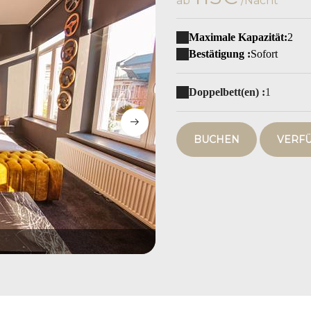
ab
/Nacht
Maximale Kapazität:
2
Bestätigung :
Sofort
Doppelbett(en) :
1
BUCHEN
VERF
049A5752