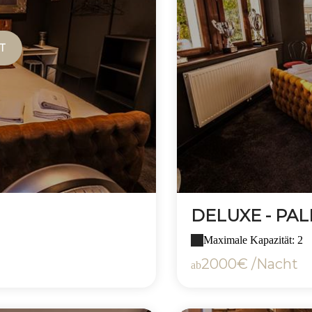
T
DELUXE - PA
Maximale Kapazität: 2
2000€ /Nacht
ab