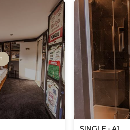
T
SINGLE - A1