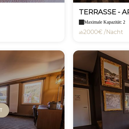
TERRASSE - 
Maximale Kapazität: 2
2000€ /Nacht
ab
T