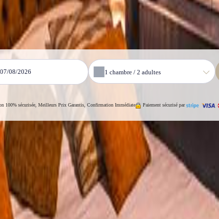
u
1
chambre /
2
adultes
on 100% sécurisée, Meilleurs Prix Garantis, Confirmation Immédiate
Paiement sécurisé par