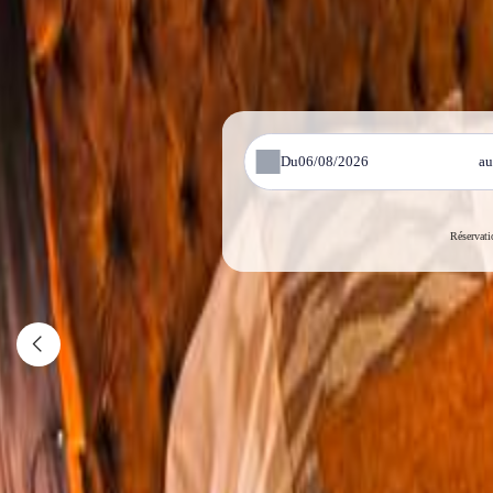
Du
a
Réservati