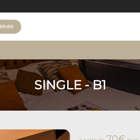
ERVER
- 6
SINGLE - B1
70€