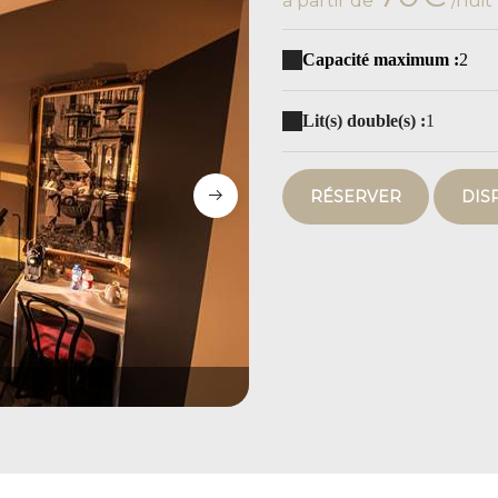
à partir de
/nuit
Capacité maximum :
2
Lit(s) double(s) :
1
RÉSERVER
DIS
24102024-049A5797