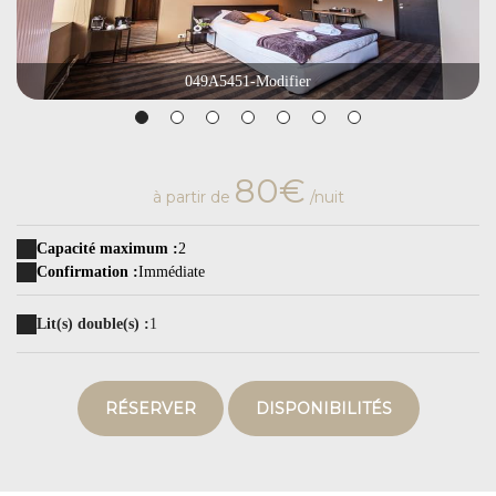
049A5451-Modifier
80€
à partir de
/nuit
Capacité maximum :
2
Confirmation :
Immédiate
Lit(s) double(s) :
1
RÉSERVER
DISPONIBILITÉS