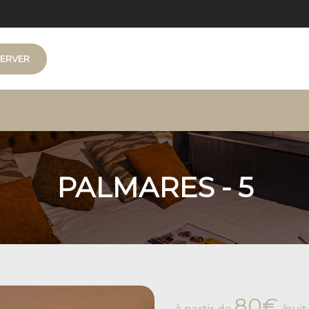
ERVER
- 6
PALMARES - 5
80€