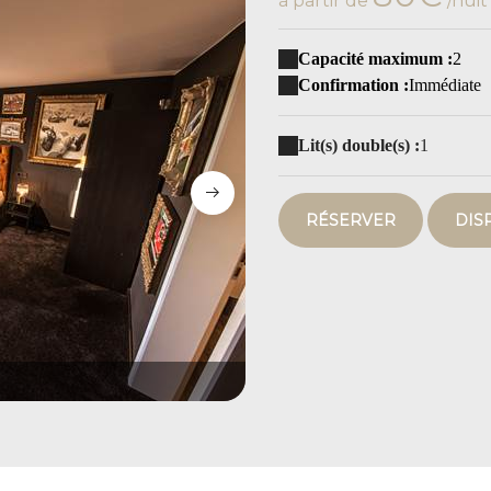
à partir de
/nuit
Capacité maximum :
2
Confirmation :
Immédiate
Lit(s) double(s) :
1
RÉSERVER
DIS
049A5788