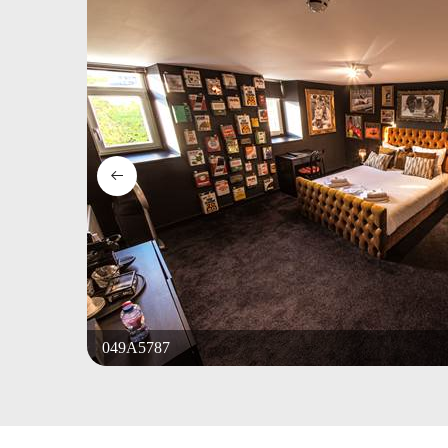
049A5787