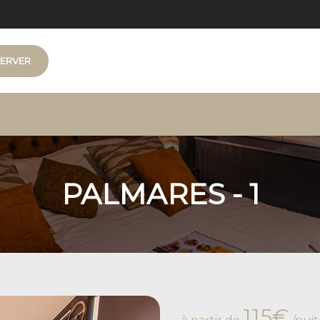
ERVER
- 6
PALMARES - 1
115€