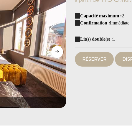
à partir de
/nuit
Capacité maximum :
2
Confirmation :
Immédiate
Lit(s) double(s) :
1
RÉSERVER
DIS
049A5752