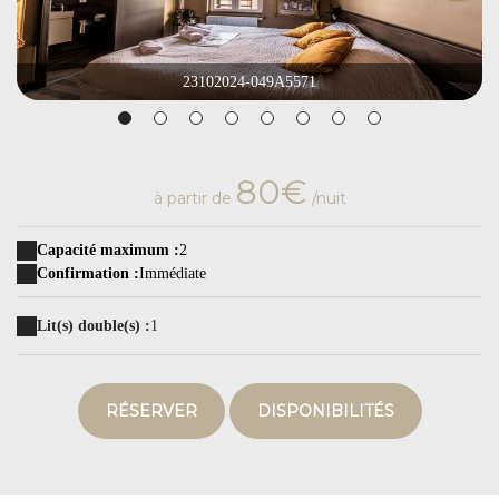
23102024-049A5571
80€
à partir de
/nuit
Capacité maximum :
2
Confirmation :
Immédiate
Lit(s) double(s) :
1
RÉSERVER
DISPONIBILITÉS